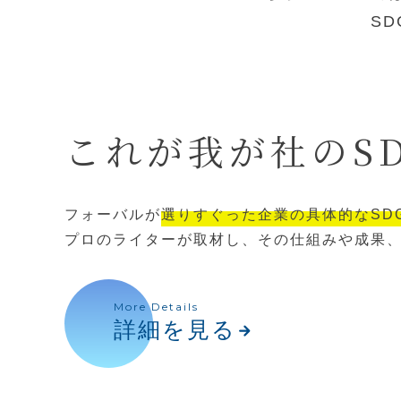
S
これが我が社の
S
フォーバルが
選りすぐった企業の具体的なSD
プロのライターが取材し、その仕組みや成果
More Details
詳細を見る
arrow_forward