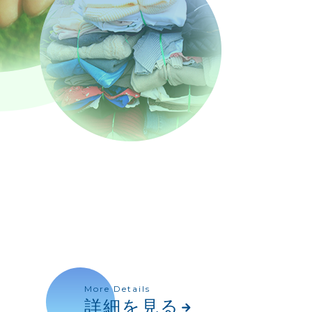
More Details
詳細を見る
arrow_forward