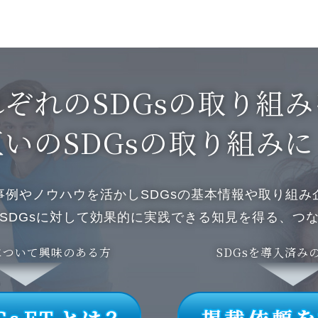
ぞれのSDGsの取り組
互いのSDGsの取り組みに
事例やノウハウを活かし
SDGsの基本情報や取り組み
SDGsに対して効果的に
実践できる知見を得る、
つ
Tについて興味のある方
SDGsを導入済み