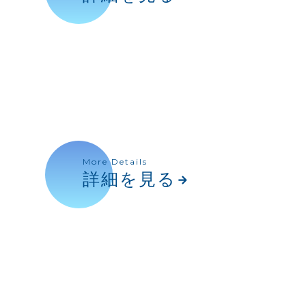
More Details
詳細を見る
arrow_forward