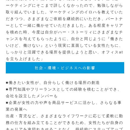
ーケティングにそこまで詳しくなかったので、勉強しながら
取り組んでいました。マーケティングのイロハを教えていた
だきつつ、さまざまなご依頼を継続的にいただき、パートナ
ーとして一緒に働かせていただきました。ある程度キャリア
を積めた時、今度は自分がハー・ストーリィにさまざまなチ
ャンスを与えてもらったように、自分と同じように『働きた
いけど、働けない』という現実に直面している女性たちに、
しっかりと活躍できる場所を提供しようと思い、オフィスat
を立ち上げました」
社会・環境・ビジネスへの影響
■働きたい女性が、自分らしく働ける場所の創造
■専門知識やフリーランスとしての経験を積むことができ、
会社を設立したメンバーも
■企業が女性の力や声を商品サービスに活かし、さらなる事
業の発展へ
出産・育児など、さまざまなライフワークに応じて柔軟に勤
務の仕方を組み立てることができるため、女性たちが自身の
キャリアを途切れさせることなく、持続的にステップアップ