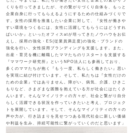
した。今までは、私たちが働きたい女性と企業との繋がりづ
くりを行ってきましたが、その繋がりづくり自体を、もっと
企業自身に行ってもらえるようにするための仕組みづくりで
す。女性の採用を推進したい企業に対して、『女性が働きや
すい環境をつくるには、女性に活躍してもらうにはどうすれ
ばいいか』といったオフィスatが培ってきたノウハウをお伝
えし、採用の強化・ES(従業員満足度)の強化・ブランドの
強化を行い、女性採用ブランディングを支援します。また、
出産・育児を機に離職したママたちのリスタートを支援する
『ママワーク研究所』というNPO法人にも参画しており、
多くのママたちが抱く『もう一度、私らしく働きたい』思い
を実現に結び付けています。そして、私たちは『女性だけの
ための企業』ではありません。障がい、病気、介護、ひきこ
もりなど、さまざまな困難を抱えている方が社会にはたくさ
んいます。そんなマイノリティの方々が、社会と繋がり自分
らしく活躍できる状況を作っていきたいと考え、プロジェク
トを展開しています。そして、そんなマイノリティの方々の
声や力が、行き詰まりを見せつつある現代社会に新しい価値
や利益を生み、持続可能性に繋がっていくのだと思います」