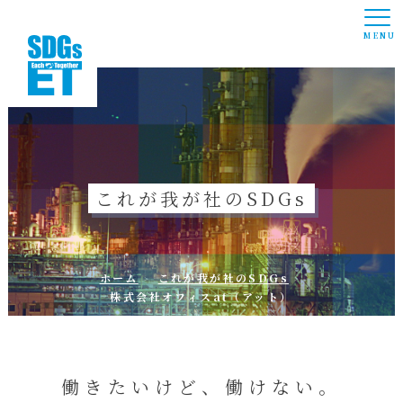
MENU
これが我が社のSDGs
ホーム
これが我が社のSDGs
株式会社オフィスat（アット）
働きたいけど、働けない。