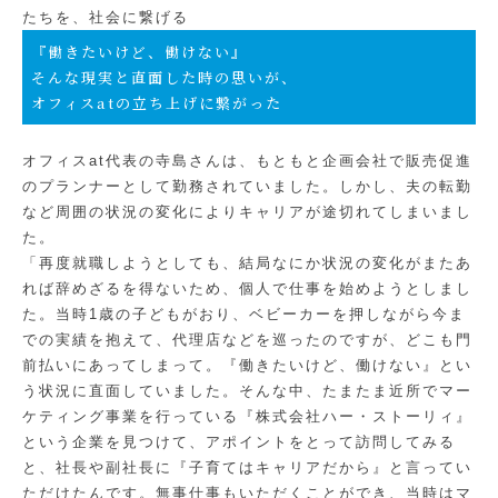
たちを、社会に繋げる
『働きたいけど、働けない』
そんな現実と直面した時の思いが、
オフィスatの立ち上げに繋がった
オフィスat代表の寺島さんは、もともと企画会社で販売促進
のプランナーとして勤務されていました。しかし、夫の転勤
など周囲の状況の変化によりキャリアが途切れてしまいまし
た。
「再度就職しようとしても、結局なにか状況の変化がまたあ
れば辞めざるを得ないため、個人で仕事を始めようとしまし
た。当時1歳の子どもがおり、ベビーカーを押しながら今ま
での実績を抱えて、代理店などを巡ったのですが、どこも門
前払いにあってしまって。『働きたいけど、働けない』とい
う状況に直面していました。そんな中、たまたま近所でマー
ケティング事業を行っている『株式会社ハー・ストーリィ』
という企業を見つけて、アポイントをとって訪問してみる
と、社長や副社長に『子育てはキャリアだから』と言ってい
ただけたんです。無事仕事もいただくことができ、当時はマ