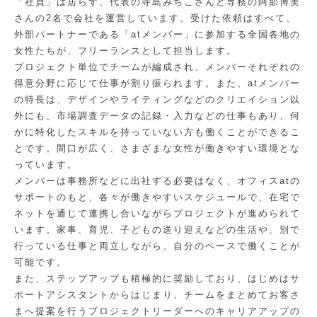
「社員」は居らず、代表の寺島みちこさんと専務の阿部博美
さんの2名で会社を運営しています。受けた依頼はすべて、
外部パートナーである「atメンバー」に参加する全国各地の
女性たちが、フリーランスとして担当します。
プロジェクト単位でチームが編成され、メンバーそれぞれの
得意分野に応じて仕事が割り振られます。また、atメンバー
の特長は、デザインやライティングなどのクリエイション以
外にも、市場調査データの記録・入力などの仕事もあり、何
かに特化したスキルを持っていない方も働くことができるこ
とです。間口が広く、さまざまな女性が働きやすい環境とな
っています。
メンバーは事務所などに出社する必要はなく、オフィスatの
サポートのもと、各々が働きやすいスケジュールで、在宅で
ネットを通じて連携し合いながらプロジェクトが進められて
います。家事、育児、子どもの送り迎えなどの生活や、別で
行っている仕事と両立しながら、自分のペースで働くことが
可能です。
また、ステップアップも積極的に奨励しており、はじめはサ
ポートアシスタントからはじまり、チームをまとめてお客さ
まへ提案を行うプロジェクトリーダーへのキャリアアップの