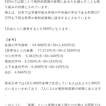
SDGsでは国ごとで相対的貧困の状態にある人を減らすことも取
り組みの目標とされています。
例えば、日本では等価可処分所得の中央値の半分である年間127
万円を下回る世帯が相対的貧困に該当するとされています。
1日あたりに換算すると3,480円となります。
【参考】
全国の平均賃料 ：54,989円/月÷30=1,833円/日
1世帯当たりの食費 ：77,071円/月÷30=2,569円/日
ガス代平均 ：5,061円/月÷30=168円/日
電気代平均：4,235円/月÷30=141円/日
上下水道代平均：4,058円/月÷30=135円/日
合計：4,846円/日
現在日本では1日3,480円未満で生活している人はおよそ1,900万
人いるといわれており、7人に1人が相対的貧困の状態にあります
。
このように、「貧困」という状態は途上国だけが抱える問題では