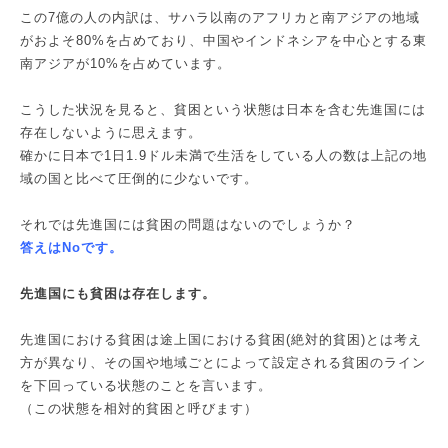
この7億の人の内訳は、サハラ以南のアフリカと南アジアの地域
がおよそ80%を占めており、中国やインドネシアを中心とする東
南アジアが10%を占めています。
こうした状況を見ると、貧困という状態は日本を含む先進国には
存在しないように思えます。
確かに日本で1日1.9ドル未満で生活をしている人の数は上記の地
域の国と比べて圧倒的に少ないです。
それでは先進国には貧困の問題はないのでしょうか？
答えはNoです。
先進国にも貧困は存在します。
先進国における貧困は途上国における貧困(絶対的貧困)とは考え
方が異なり、その国や地域ごとによって設定される貧困のライン
を下回っている状態のことを言います。
（この状態を相対的貧困と呼びます）