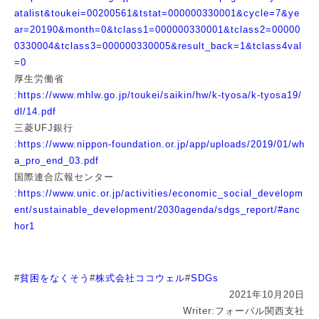
atalist&toukei=00200561&tstat=000000330001&cycle=7&ye
ar=20190&month=0&tclass1=000000330001&tclass2=00000
0330004&tclass3=000000330005&result_back=1&tclass4val
=0
厚生労働省
:
https://www.mhlw.go.jp/toukei/saikin/hw/k-tyosa/k-tyosa19/
dl/14.pdf
三菱UFJ銀行
:
https://www.nippon-foundation.or.jp/app/uploads/2019/01/wh
a_pro_end_03.pdf
国際連合広報センター
:
https://www.unic.or.jp/activities/economic_social_developm
ent/sustainable_development/2030agenda/sdgs_report/#anc
hor1
#
貧困をなくそう
#
株式会社ココウェル
#
SDGs
2021年10月20日
Writer:フォーバル関西支社